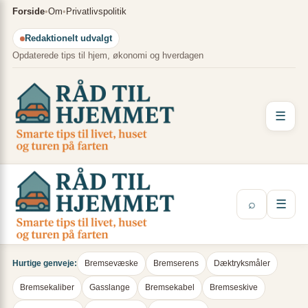
Spring
×
Forside
•
Om
•
Privatlivspolitik
til
Redaktionelt udvalgt
indhold
Opdaterede tips til hjem, økonomi og hverdagen
☰
⌕
☰
Hurtige genveje:
Bremsevæske
Bremserens
Dæktryksmåler
Bremsekaliber
Gasslange
Bremsekabel
Bremseskive