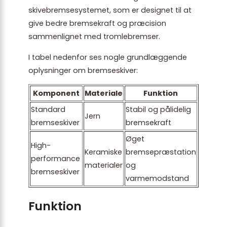
skivebremsesystemet, som er designet til at
give bedre bremsekraft og præcision
sammenlignet med tromlebremser.
I tabel nedenfor ses nogle grundlæggende
oplysninger om bremseskiver:
Komponent
Materiale
Funktion
Standard
Stabil og pålidelig
Jern
bremseskiver
bremsekraft
Øget
High-
Keramiske
bremsepræstation
performance
materialer
og
bremseskiver
varmemodstand
Funktion