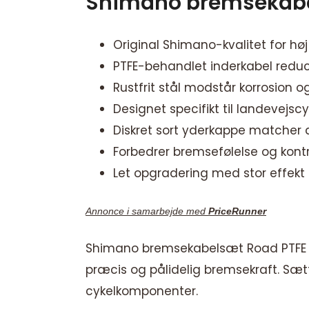
Shimano bremsekabe
Original Shimano-kvalitet for høj
PTFE-behandlet inderkabel reduce
Rustfrit stål modstår korrosion o
Designet specifikt til landevejscy
Diskret sort yderkappe matcher d
Forbedrer bremsefølelse og kontr
Let opgradering med stor effekt
Annonce i samarbejde med
PriceRunner
Shimano bremsekabelsæt Road PTFE er
præcis og pålidelig bremsekraft. Sætt
cykelkomponenter.