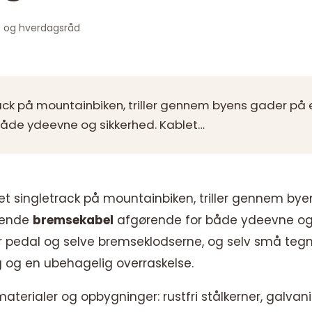
s og hverdagsråd
på mountainbiken, triller gennem byens gader på elcykl
åde ydeevne og sikkerhed. Kablet…
singletrack på mountainbiken, triller gennem byens
erende
bremsekabel
afgørende for både ydeevne og 
 pedal og selve bremseklodserne, og selv små tegn 
 og en ubehagelig overraskelse.
 materialer og opbygninger: rustfri stålkerner, galva