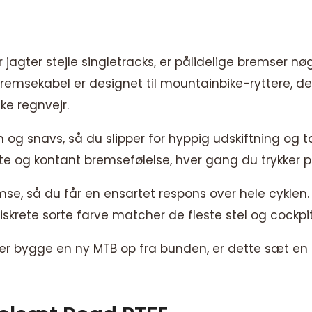
jagter stejle singletracks, er pålidelige bremser nøgl
emsekabel er designet til mountainbike-ryttere, de
ke regnvejr.
on og snavs, så du slipper for hyppig udskiftning og
irekte og kontant bremsefølelse, hver gang du trykker 
e, så du får en ensartet respons over hele cyklen
 diskrete sorte farve matcher de fleste stel og cockp
ler bygge en ny MTB op fra bunden, er dette sæt en h