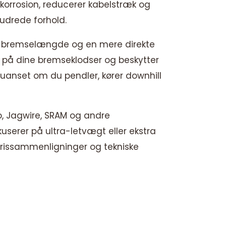
 korrosion, reducerer kabelstræk og
mudrede forhold.
re bremselængde og en mere direkte
en på dine bremseklodser og beskytter
, uanset om du pendler, kører downhill
o, Jagwire, SRAM og andre
userer på ultra-letvægt eller ekstra
rissammenligninger og tekniske