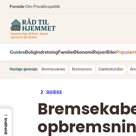
Spring
Forside
•
Om
•
Privatlivspolitik
til
indhold
Guides
Bolig
Indretning
Familie
Økonomi
Rejser
Biler
Populært
Hurtige genveje:
Bremsevæske
Bremserens
Dæktryksmåler
Bre
GUIDES
Bremsekabel
→
opbremsni
Indhold