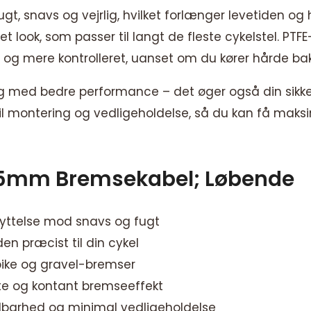
fugt, snavs og vejrlig, hvilket forlænger levetiden o
et look, som passer til langt de fleste cykelstel. PT
re og mere kontrolleret, uanset om du kører hårde bak
lig med bedre performance – det øger også din sikke
til montering og vedligeholdelse, så du kan få mak
5mm Bremsekabel; Løbende
kyttelse mod snavs og fugt
n præcist til din cykel
ike og gravel-bremser
kte og kontant bremseeffekt
ldbarhed og minimal vedligeholdelse