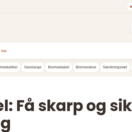
 nu
msekaliber
Gasslange
Bremsekabel
Bremseskive
Sænkningssæt
: Få skarp og si
ng