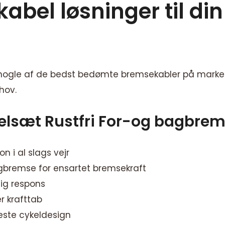
el løsninger til din c
nogle af de bedst bedømte bremsekabler på markede
hov.
lsæt Rustfri For-og bagbrem
on i al slags vejr
gbremse for ensartet bremsekraft
tig respons
er krafttab
leste cykeldesign