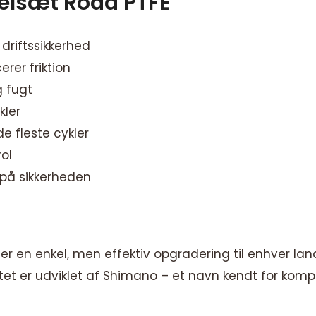
lsæt Road PTFE
 driftssikkerhed
rer friktion
g fugt
kler
e fleste cykler
ol
 på sikkerheden
 en enkel, men effektiv opgradering til enhver la
et er udviklet af Shimano – et navn kendt for kompr