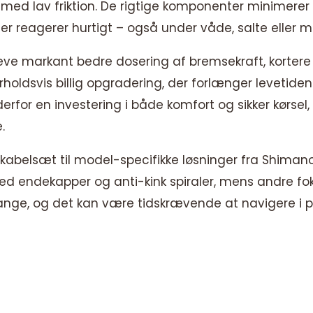
 med lav friktion. De rigtige komponenter minimerer
er reagerer hurtigt – også under våde, salte eller 
leve markant bedre dosering af bremsekraft, korte
forholdsvis billig opgradering, der forlænger levetid
derfor en investering i både komfort og sikker kørsel
.
e kabelsæt til model-specifikke løsninger fra Shiman
ed endekapper og anti-kink spiraler, mens andre fok
nge, og det kan være tidskrævende at navigere i p