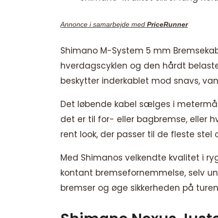
Annonce i samarbejde med
PriceRunner
Shimano M-System 5 mm Bremsekabel; L
hverdagscyklen og den hårdt belasted
beskytter inderkablet mod snavs, vand
Det løbende kabel sælges i metermål, 
det er til for- eller bagbremse, eller 
rent look, der passer til de fleste ste
Med Shimanos velkendte kvalitet i rygg
kontant bremsefornemmelse, selv und
bremser og øge sikkerheden på turen 