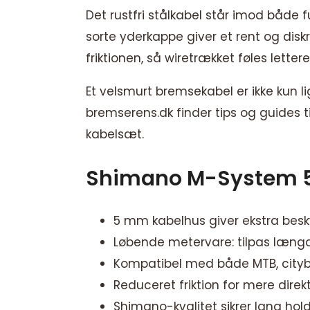
Det rustfri stålkabel står imod både 
sorte yderkappe giver et rent og diskr
friktionen, så wiretrækket føles lette
Et velsmurt bremsekabel er ikke kun 
bremserens.dk finder tips og guides 
kabelsæt.
Shimano M-System 
5 mm kabelhus giver ekstra bes
Løbende metervare: tilpas længde
Kompatibel med både MTB, cityb
Reduceret friktion for mere dire
Shimano-kvalitet sikrer lang ho