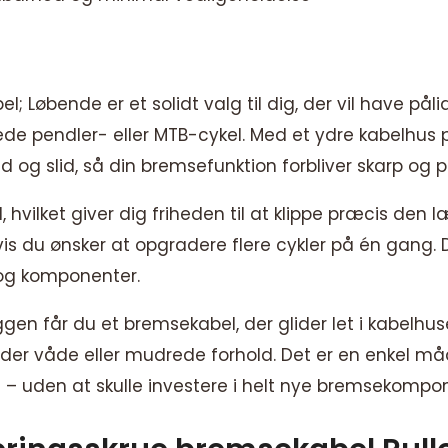
øbende er et solidt valg til dig, der vil have pål
e pendler- eller MTB-cykel. Med et ydre kabelhus p
 og slid, så din bremsefunktion forbliver skarp og p
hvilket giver dig friheden til at klippe præcis den
hvis du ønsker at opgradere flere cykler på én gang. D
l og komponenter.
en får du et bremsekabel, der glider let i kabelhuse
er våde eller mudrede forhold. Det er en enkel må
– uden at skulle investere i helt nye bremsekompo