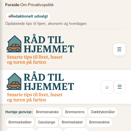
Spring
×
Forside
•
Om
•
Privatlivspolitik
til
Redaktionelt udvalgt
indhold
Opdaterede tips til hjem, økonomi og hverdagen
☰
⌕
☰
Hurtige genveje:
Bremsevæske
Bremserens
Dæktryksmåler
Bremsekaliber
Gasslange
Bremsekabel
Bremseskive