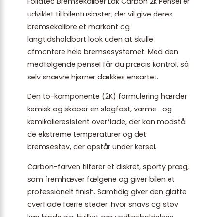
Foliatec Bremsekaliber Lak Carbon 2k Pensel er
udviklet til bilentusiaster, der vil give deres
bremsekalibre et markant og
langtidsholdbart look uden at skulle
afmontere hele bremsesystemet. Med den
medfølgende pensel får du præcis kontrol, så
selv snævre hjørner dækkes ensartet.
Den to-komponente (2K) formulering hærder
kemisk og skaber en slagfast, varme- og
kemikalieresistent overflade, der kan modstå
de ekstreme temperaturer og det
bremsestøv, der opstår under kørsel.
Carbon-farven tilfører et diskret, sporty præg,
som fremhæver fælgene og giver bilen et
professionelt finish. Samtidig giver den glatte
overflade færre steder, hvor snavs og støv
kan binde sig, hvilket gør vedligeholdelsen