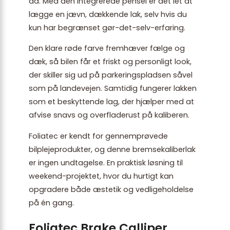
ad. Med den integrerede pensel er det let at
lægge en jævn, dækkende lak, selv hvis du
kun har begrænset gør-det-selv-erfaring.
Den klare røde farve fremhæver fælge og
dæk, så bilen får et friskt og personligt look,
der skiller sig ud på parkeringspladsen såvel
som på landevejen. Samtidig fungerer lakken
som et beskyttende lag, der hjælper med at
afvise snavs og overfladerust på kaliberen.
Foliatec er kendt for gennemprøvede
bilplejeprodukter, og denne bremsekaliberlak
er ingen undtagelse. En praktisk løsning til
weekend-projektet, hvor du hurtigt kan
opgradere både æstetik og vedligeholdelse
på én gang.
Foliatec Brake Calliper