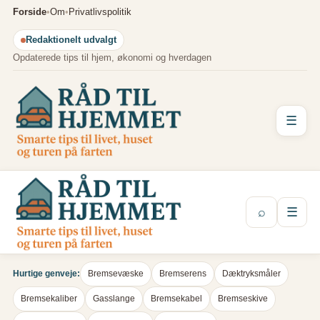
Spring
Forside
•
Om
•
Privatlivspolitik
til
Redaktionelt udvalgt
indhold
Opdaterede tips til hjem, økonomi og hverdagen
☰
⌕
☰
Hurtige genveje:
Bremsevæske
Bremserens
Dæktryksmåler
Bremsekaliber
Gasslange
Bremsekabel
Bremseskive