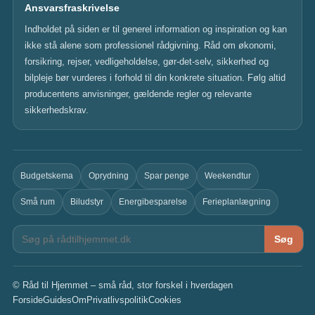
Ansvarsfraskrivelse
Indholdet på siden er til generel information og inspiration og kan
ikke stå alene som professionel rådgivning. Råd om økonomi,
forsikring, rejser, vedligeholdelse, gør-det-selv, sikkerhed og
bilpleje bør vurderes i forhold til din konkrete situation. Følg altid
producentens anvisninger, gældende regler og relevante
sikkerhedskrav.
Budgetskema
Oprydning
Spar penge
Weekendtur
Små rum
Biludstyr
Energibesparelse
Ferieplanlægning
Søg
© Råd til Hjemmet – små råd, stor forskel i hverdagen
Forside
Guides
Om
Privatlivspolitik
Cookies