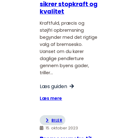
sikrer stopkraft og
kvalitet
Kraftfuld, præcis og
støjfri opbremsning
begynder med det rigtige
valg af bremsesko.
Uanset om du kører
daglige pendlerture
gennem byens gader,
triller…
Læs guiden
:
Læs mere
Bremsesko
der
sikrer
BILER
stopkraft
15. oktober 2023
og