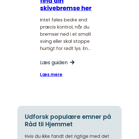
find din
skivebremse her
Intet føles bedre end
præcis kontrol, når du
bremser ned i et smalt
sving eller skal stoppe
hurtigt for rødt lys. En…
Læs guiden
:
Læs mere
Skivebremser
der
stopper
sikkert
–
find
Udforsk populære emner på
din
Råd til Hjemmet
skivebremse
her
Hvis du ikke fandt det rigtige med det