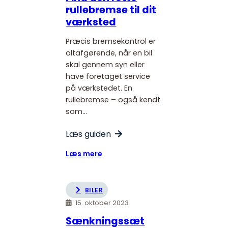
rullebremse til dit
bedste
løsning
værksted
online
Præcis bremsekontrol er
altafgørende, når en bil
skal gennem syn eller
have foretaget service
på værkstedet. En
rullebremse – også kendt
som…
Læs guiden
:
Læs mere
Find
den
rette
BILER
rullebremse
15. oktober 2023
til
Sænkningssæt
dit