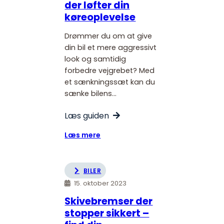
der løfter din
værksted
køreoplevelse
Drømmer du om at give
din bil et mere aggressivt
look og samtidig
forbedre vejgrebet? Med
et sænkningssæt kan du
sænke bilens…
Læs guiden
:
Læs mere
Sænkningssæt
der
løfter
BILER
din
15. oktober 2023
køreoplevelse
Skivebremser der
stopper sikkert –