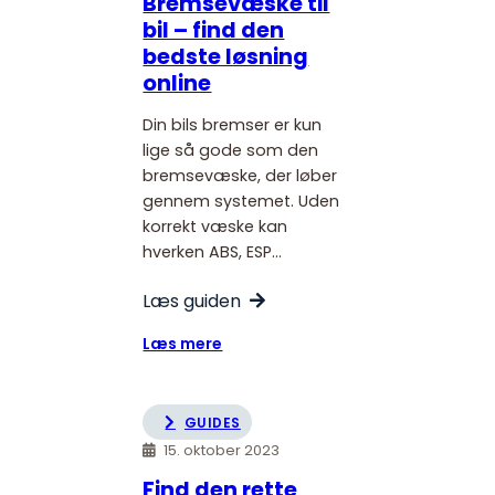
Bremsevæske til
kvalitet
bil – find den
bedste løsning
online
Din bils bremser er kun
lige så gode som den
bremsevæske, der løber
gennem systemet. Uden
korrekt væske kan
hverken ABS, ESP…
Læs guiden
:
Læs mere
Bremsevæske
til
bil
GUIDES
–
15. oktober 2023
find
Find den rette
den