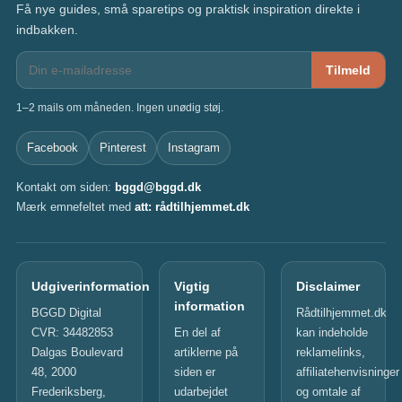
Få nye guides, små sparetips og praktisk inspiration direkte i
indbakken.
Tilmeld
1–2 mails om måneden. Ingen unødig støj.
Facebook
Pinterest
Instagram
Kontakt om siden:
bggd@bggd.dk
Mærk emnefeltet med
att: rådtilhjemmet.dk
Udgiverinformation
Vigtig
Disclaimer
information
BGGD Digital
Rådtilhjemmet.dk
CVR: 34482853
En del af
kan indeholde
Dalgas Boulevard
artiklerne på
reklamelinks,
48, 2000
siden er
affiliatehenvisninger
Frederiksberg,
udarbejdet
og omtale af