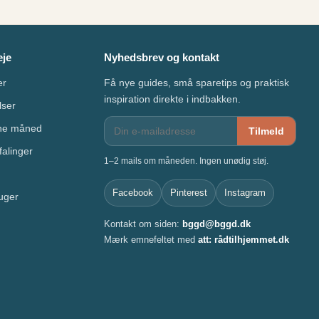
eje
Nyhedsbrev og kontakt
er
Få nye guides, små sparetips og praktisk
inspiration direkte i indbakken.
lser
nne måned
Tilmeld
alinger
1–2 mails om måneden. Ingen unødig støj.
Facebook
Pinterest
Instagram
uger
Kontakt om siden:
bggd@bggd.dk
Mærk emnefeltet med
att: rådtilhjemmet.dk