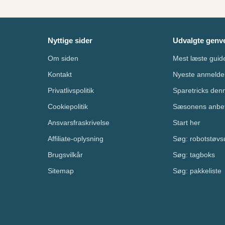
Nyttige sider
Udvalgte genv
Om siden
Mest læste guid
Kontakt
Nyeste anmelde
Privatlivspolitik
Sparetricks de
Cookiepolitik
Sæsonens anbef
Ansvarsfraskrivelse
Start her
Affiliate-oplysning
Søg: robotstøvs
Brugsvilkår
Søg: tagboks
Sitemap
Søg: pakkeliste