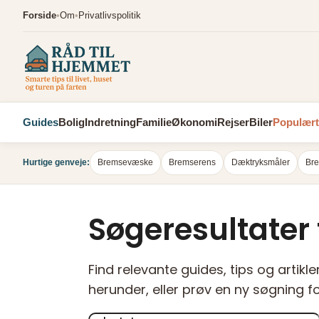
Spring
Forside
•
Om
•
Privatlivspolitik
til
indhold
Guides
Bolig
Indretning
Familie
Økonomi
Rejser
Biler
Populært
Hurtige genveje:
Bremsevæske
Bremserens
Dæktryksmåler
Bre
Søgeresultater 
Find relevante guides, tips og artikl
herunder, eller prøv en ny søgning f