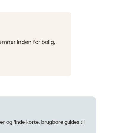
emner inden for bolig,
er og finde korte, brugbare guides til