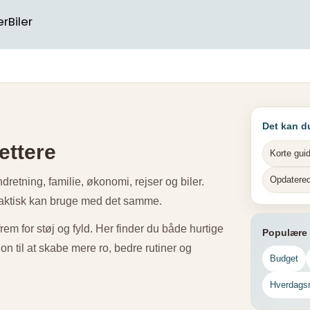
er
Biler
Det kan d
ettere
Korte gui
Opdatered
retning, familie, økonomi, rejser og biler.
u faktisk kan bruge med det samme.
frem for støj og fyld. Her finder du både hurtige
Populære
n til at skabe mere ro, bedre rutiner og
Budget
Hverdagsr