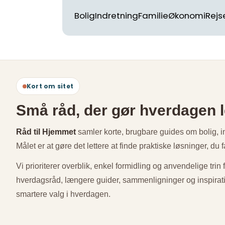
Bolig
Indretning
Familie
Økonomi
Rejs
Kort om sitet
Små råd, der gør hverdagen l
Råd til Hjemmet
samler korte, brugbare guides om bolig, ind
Målet er at gøre det lettere at finde praktiske løsninger, d
Vi prioriterer overblik, enkel formidling og anvendelige trin 
hverdagsråd, længere guider, sammenligninger og inspiratio
smartere valg i hverdagen.