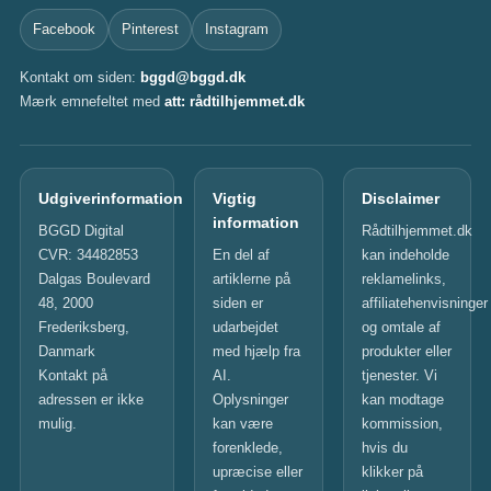
Facebook
Pinterest
Instagram
Kontakt om siden:
bggd@bggd.dk
Mærk emnefeltet med
att: rådtilhjemmet.dk
Udgiverinformation
Vigtig
Disclaimer
information
BGGD Digital
Rådtilhjemmet.dk
CVR: 34482853
En del af
kan indeholde
Dalgas Boulevard
artiklerne på
reklamelinks,
48, 2000
siden er
affiliatehenvisninger
Frederiksberg,
udarbejdet
og omtale af
Danmark
med hjælp fra
produkter eller
Kontakt på
AI.
tjenester. Vi
adressen er ikke
Oplysninger
kan modtage
mulig.
kan være
kommission,
forenklede,
hvis du
upræcise eller
klikker på