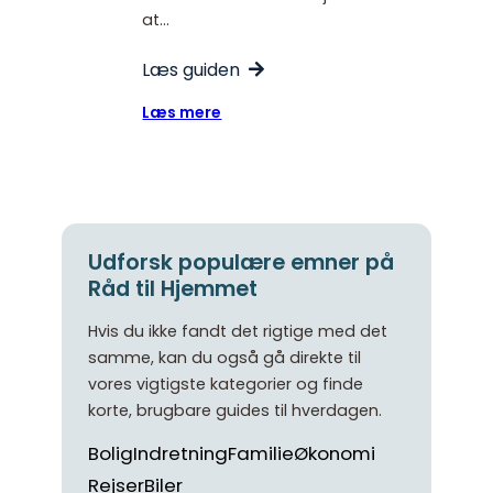
at…
Læs guiden
:
Læs mere
Hvilken
indflydelse
har
et
sænkningssæt
på
Udforsk populære emner på
køretøjets
Råd til Hjemmet
brændstofforbrug?
Hvis du ikke fandt det rigtige med det
samme, kan du også gå direkte til
vores vigtigste kategorier og finde
korte, brugbare guides til hverdagen.
Bolig
Indretning
Familie
Økonomi
Rejser
Biler