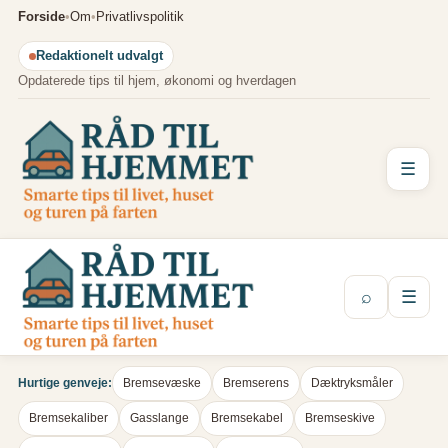
Spring
Forside
•
Om
•
Privatlivspolitik
til
Redaktionelt udvalgt
indhold
Opdaterede tips til hjem, økonomi og hverdagen
☰
⌕
☰
Hurtige genveje:
Bremsevæske
Bremserens
Dæktryksmåler
Bremsekaliber
Gasslange
Bremsekabel
Bremseskive