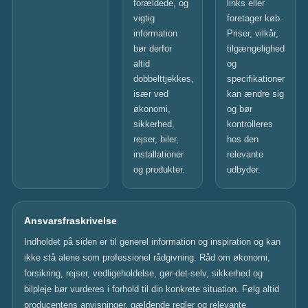
forældede, og
links eller
vigtig
foretager køb.
information
Priser, vilkår,
bør derfor
tilgængelighed
altid
og
dobbelttjekkes,
specifikationer
især ved
kan ændre sig
økonomi,
og bør
sikkerhed,
kontrolleres
rejser, biler,
hos den
installationer
relevante
og produkter.
udbyder.
Ansvarsfraskrivelse
Indholdet på siden er til generel information og inspiration og kan
ikke stå alene som professionel rådgivning. Råd om økonomi,
forsikring, rejser, vedligeholdelse, gør-det-selv, sikkerhed og
bilpleje bør vurderes i forhold til din konkrete situation. Følg altid
producentens anvisninger, gældende regler og relevante